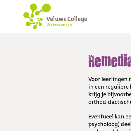
Remedial Teacher
Remedia
Voor leerlingen 
in een reguliere
krijg je bijvoor
orthodidactische
Eventueel kan e
psycholoog) dee