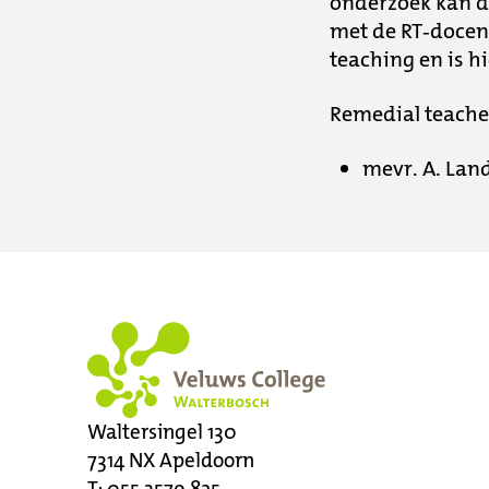
onderzoek kan d
met de RT-docent
teaching en is hi
Remedial teache
mevr. A. La
Waltersingel 130
7314 NX
Apeldoorn
T:
055 3579 825