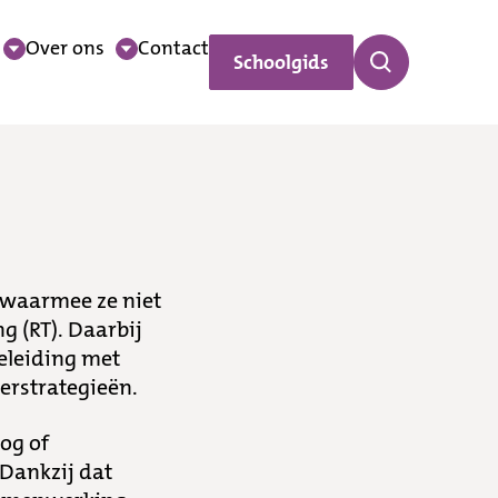
Over ons
Contact
Schoolgids
 waarmee ze niet
g (RT). Daarbij
geleiding met
erstrategieën.
og of
 Dankzij dat