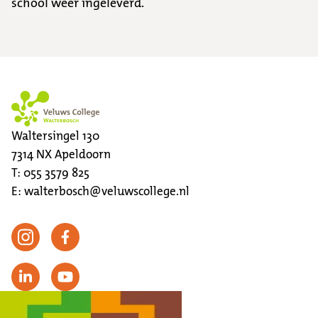
school weer ingeleverd.
Waltersingel 130
7314 NX
Apeldoorn
T:
055 3579 825
E:
walterbosch@veluwscollege.nl