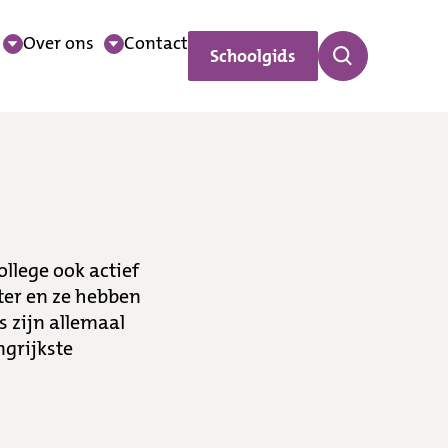
Over ons
Contact
Schoolgids
llege ook actief
tter en ze hebben
 zijn allemaal
ngrijkste