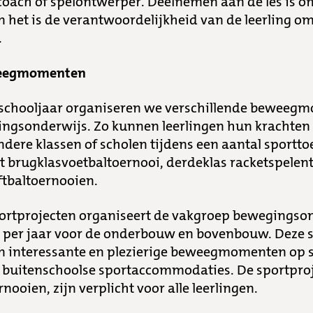
coach of spelontwerper. Deelnemen aan de les is o
n het is de verantwoordelijkheid van de leerling om 
.
weegmomenten
e schooljaar organiseren we verschillende beweeg
ingsonderwijs. Zo kunnen leerlingen hun krachte
ndere klassen of scholen tijdens een aantal sporttoe
t brugklasvoetbaltoernooi, derdeklas racketspelen
ftbaltoernooien.
portprojecten organiseert de vakgroep bewegingso
per jaar voor de onderbouw en bovenbouw. Deze s
en interessante en plezierige beweegmomenten op s
e buitenschoolse sportaccommodaties. De sportproj
nooien, zijn verplicht voor alle leerlingen.