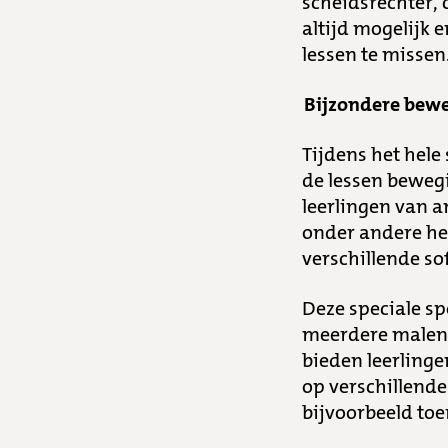
scheidsrechter, 
altijd mogelijk e
lessen te missen
Bijzondere be
Tijdens het hel
de lessen beweg
leerlingen van a
onder andere he
verschillende so
Deze speciale s
meerdere malen 
bieden leerling
op verschillend
bijvoorbeeld toer