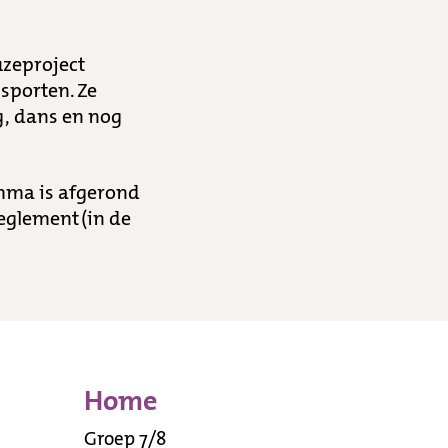
uzeproject
sporten. Ze
ng, dans en nog
amma is afgerond
eglement (in de
Home
Groep 7/8