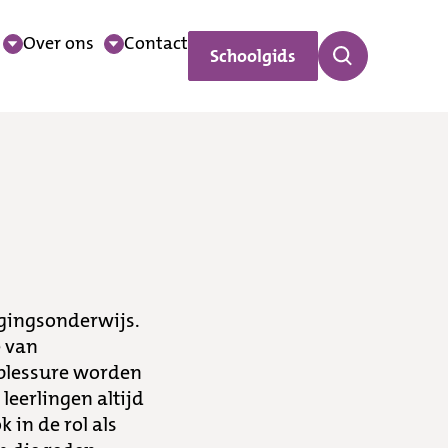
Over ons
Contact
Schoolgids
egingsonderwijs.
e van
blessure worden
leerlingen altijd
 in de rol als