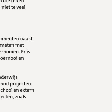
m die reden
niet te veel
momenten naast
n meten met
rnooien. Er is
toernooi en
nderwijs
portprojecten
chool en extern
ecten, zoals