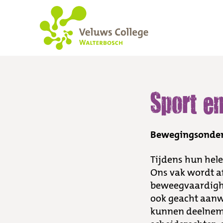
Sport en beweging
Sport e
Bewegingsonder
Tijdens hun hele
Ons vak wordt a
beweegvaardighe
ook geacht aanwe
kunnen deelnemen