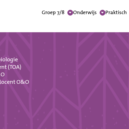
Groep 7/8
Onderwijs
Praktisch
iologie
ent (TOA)
&O
 docent O&O