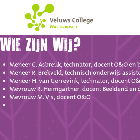
WIE ZIJN WIJ?
Team O&O
Meneer C. Asbreuk, technator, docent O&O en b
Meneer R. Brekveld, technisch onderwijs assist
Meneer H. van Gerrevink, technator, docent O
Mevrouw R. Heimgartner, docent Beeldend en
Mevrouw M. Vis, docent O&O