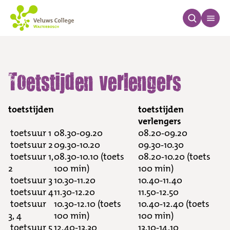
Toetstijden verlengers
Toetstijden verlengers
toetstijden
toetstijden
verlengers
toetsuur 1
08.30-09.20
08.20-09.20
toetsuur 2
09.30-10.20
09.30-10.30
toetsuur 1,
08.30-10.10 (toets
08.20-10.20 (toets
2
100 min)
100 min)
toetsuur 3
10.30-11.20
10.40-11.40
toetsuur 4
11.30-12.20
11.50-12.50
toetsuur
10.30-12.10 (toets
10.40-12.40 (toets
3, 4
100 min)
100 min)
toetsuur 5
12.40-13.30
13.10-14.10