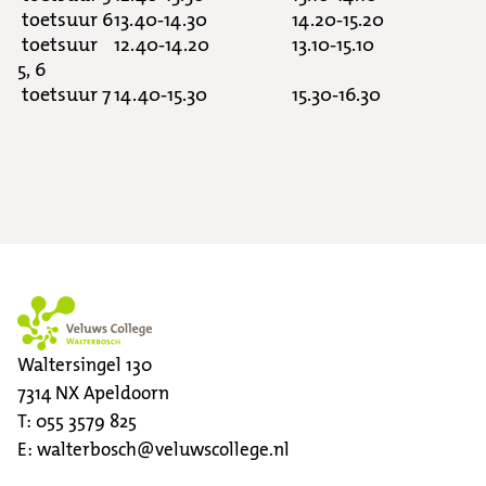
toetsuur 6
13.40-14.30
14.20-15.20
toetsuur
12.40-14.20
13.10-15.10
5, 6
toetsuur 7
14.40-15.30
15.30-16.30
Waltersingel 130
7314 NX
Apeldoorn
T:
055 3579 825
E:
walterbosch@veluwscollege.nl