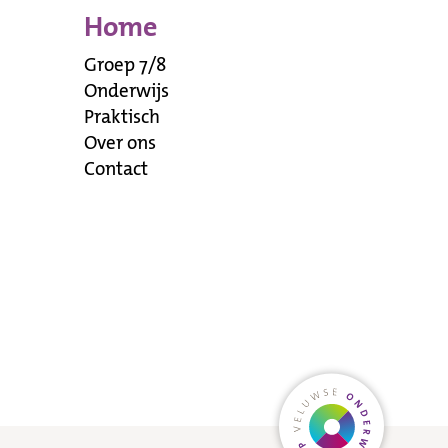
Home
Groep 7/8
Onderwijs
Praktisch
Over ons
Contact
Ga naar veluw