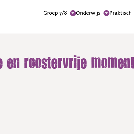
Groep 7/8
Onderwijs
Praktisch
rvrije momenten
e en roostervrije momen