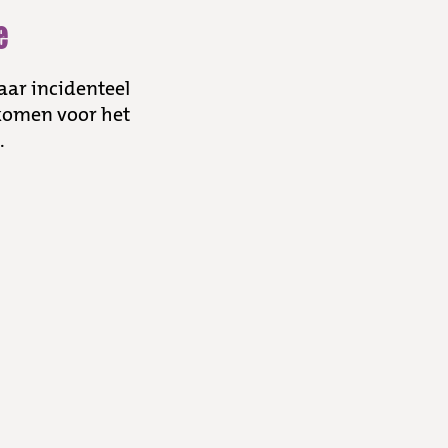
e
aar incidenteel
 komen voor het
.